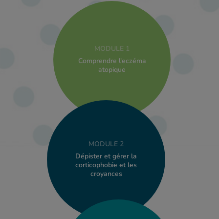
MODULE 1
Comprendre l'eczéma
atopique
MODULE 2
Dépister et gérer la
corticophobie et les
croyances